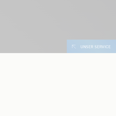
UNSER SERVICE
Im E-Auto durch die Stadt
Unsere Online-
Vor allem der innerstädtische Verkehr der Zukunft wird
überwiegend elektrisch sein. Das ist nicht nur wichtig für
Zählerstand erfas
den Klimaschutz, sondern hat auch positive
Online Kundenanf
Auswirkungen für die Stadt, denn Elektroautos erzeugen
so gut wie keine Feinstaub-Emissionen und produzieren
24h-Störungsma
vergleichsweise wenig Lärm.
Kundenportal (Ans