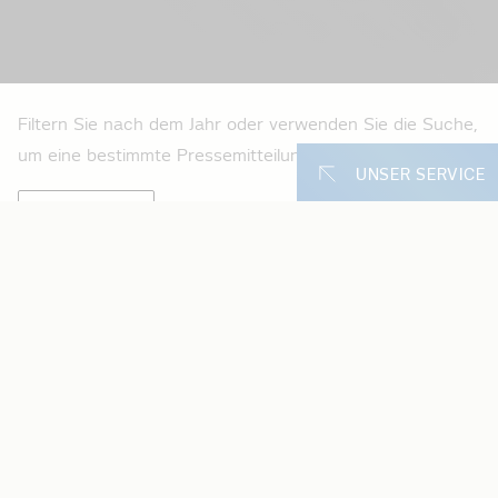
Filtern Sie nach dem Jahr oder verwenden Sie die Suche,
um eine bestimmte Pressemitteilung zu finden
UNSER SERVICE
Unsere Online
Zählerstand erf
Online Kundenan
10.01.2026
24h-Störungsm
Nach Brandanschlag: Zweite provisorische
Kundenportal (An
Leitung in Betrieb