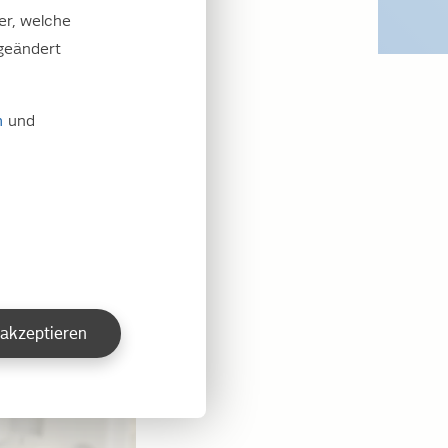
 das möglich. Dann
er, welche
geändert
m
und
 akzeptieren