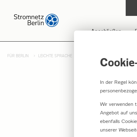
Anschließen
FÜR BERLIN
LEICHTE SPRACHE
ZÄHLERABLESUNG - LEICHTE
Cookie-
In der Regel kö
personenbezogen
Ablesu
Wir verwenden t
Angebot auf uns
ebenfalls Cooki
Mindestens e
unserer Webseit