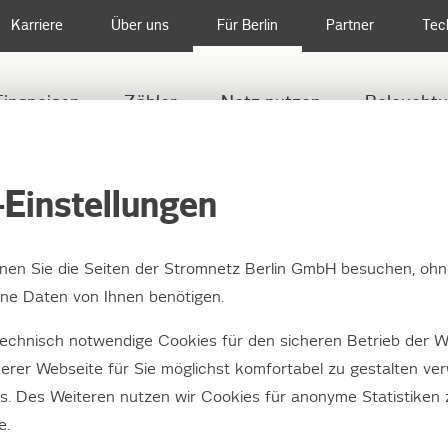
Karriere
Über uns
Für Berlin
Partner
Tec
Einspeisen
Zähler
Netz nutzen
Beleucht
 SPRACHE
Einstellungen
nnen Sie die Seiten der Stromnetz Berlin GmbH besuchen, ohn
e Daten von Ihnen benötigen.
ng Ihres Strom-Zähle
echnisch notwendige Cookies für den sicheren Betrieb der W
erer Webseite für Sie möglichst komfortabel zu gestalten ve
es. Des Weiteren nutzen wir Cookies für anonyme Statistiken
inmal im Jahr lesen wir in Berlin jeden Str
e.