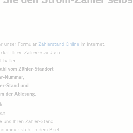
 Sie den Strom-Zähler selbs
r unser Formular
Zählerstand Online
im Internet.
dort Ihren Zähler-Stand ein.
t halten:
zahl vom Zähler-Standort,
ler-Nummer,
ler-Stand und
um der Ablesung.
ch
an.
e uns Ihren Zähler-Stand.
nnummer steht in dem Brief.