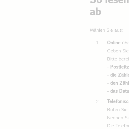
So lesen
ab
Wählen Sie aus:
Online
übe
Geben Sie 
Bitte berei
- Postleit
- die Zäh
- den Zäh
- das Dat
Telefonis
Rufen Sie 
Nennen Si
Die Telefo