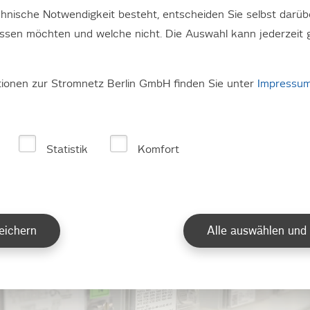
vor Ort, um den Strom-Zähler abzulesen. Aber nicht immer ist
hnische Notwendigkeit besteht, entscheiden Sie selbst darüb
Kunden den Strom-Zähler selbst abzulesen.
assen möchten und welche nicht. Die Auswahl kann jederzeit 
tionen zur Stromnetz Berlin GmbH finden Sie unter
Impressu
Statistik
Komfort
eichern
Alle auswählen und