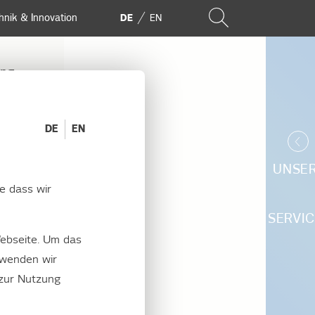
hnik & Innovation
DE
EN
ung
DE
EN
UNSE
e dass wir
rs
SERVIC
ebseite. Um das
rwenden wir
 zur Nutzung
om-Zähler ab.