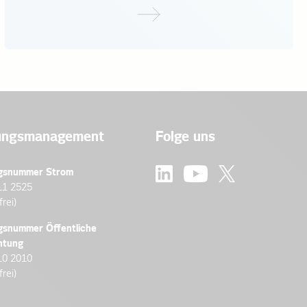
ungsmanagement
Folge uns
gsnummer Strom
11 2525
frei)
gsnummer Öffentliche
htung
10 2010
frei)