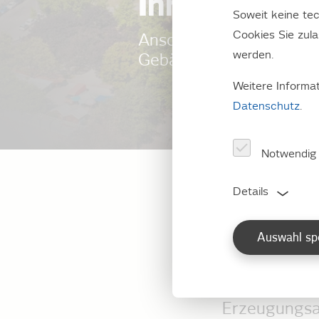
Ihre Berlin
Soweit keine tec
Cookies Sie zul
Anschluss an das Berlin
werden.
Gebäude.
Weitere Informa
Datenschutz
.
Notwendig
Details
Für die Nutz
Gewerbe- und
E-Mobilität 
Auswahl sp
öffentlichen
Grundvoraus
Erzeugungsan