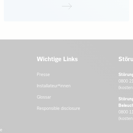
Wichtige Links
Stör
Presse
Störun
0800 2
Installateur­*innen
(kosten
Glossar
Störun
Beleuc
Responsible disclosure
0800 1
(kosten
de