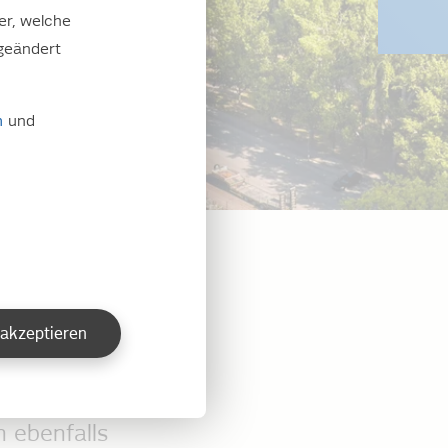
er, welche
geändert
m
und
lte, im
struktur für
e im
 akzeptieren
 ebenfalls