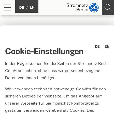
DE
EN
24h-
Störungsmanagement –
DE
EN
Cookie-Einstellungen
wenn der Strom mal
In der Regel können Sie die Seiten der Stromnetz Berlin
ausfällt …
GmbH besuchen, ohne dass wir personenbezogene
Daten von Ihnen benötigen.
Alle Informationen zum Störungsmanagement
Wir verwenden technisch notwendige Cookies für den
in Leichter Sprache.
sicheren Betrieb der Webseite. Um das Angebot auf
unserer Webseite für Sie möglichst komfortabel zu
Unser Störungsmanagement ist jeden Tag
gestalten verwenden wir ebenfalls Cookies. Des
rund um die Uhr Ihre zentrale Anlaufstelle bei