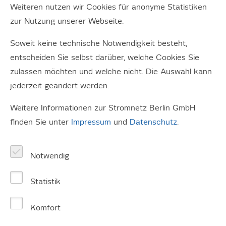
Weiteren nutzen wir Cookies für anonyme Statistiken
einer Störung der Stromversorgung in Berlin.
zur Nutzung unserer Webseite.
Aktuelle Störungen
im
Soweit keine technische Notwendigkeit besteht,
Mittelspannungsnetz
entscheiden Sie selbst darüber, welche Cookies Sie
zulassen möchten und welche nicht. Die Auswahl kann
Zur Zeit liegen uns keine Störungsmeldungen vor.
jederzeit geändert werden.
Weitere Informationen zur Stromnetz Berlin GmbH
Sie haben keinen Strom und
finden Sie unter
Impressum
und
Datenschutz
.
zu Ihrem Wohnort wird
keine Störung angezeigt?
Notwendig
Bitte führen Sie den Selbstcheck durch und finden Sie
Statistik
heraus, was die Ursache Ihres Stromausfalls ist und was
zu tun ist.
Komfort