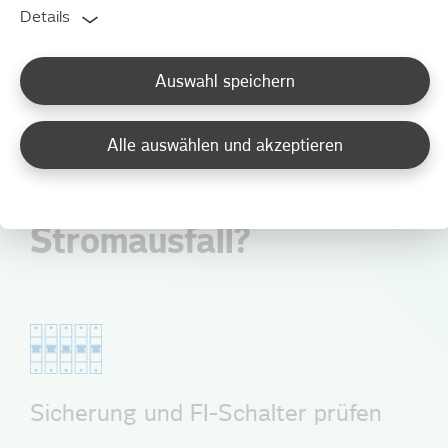
Wenn die Ursache für den Stromausfall unserem
Details
Verteilungsnetz zuzuordnen ist, rufen Sie uns kostenfrei
an.
Auswahl speichern
Alle auswählen und akzeptieren
Sie haben einen
Stromausfall?
Sicherung und FI-Schalter prüfen