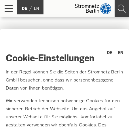
DE
EN
Verantwortungsbewusst
und kooperativ Ziele
DE
EN
Cookie-Einstellungen
erreichen
In der Regel können Sie die Seiten der Stromnetz Berlin
GmbH besuchen, ohne dass wir personenbezogene
Unternehmerische Verantwortung ist wichtig
Daten von Ihnen benötigen.
–
auch in unseren Lieferketten. Genauso
übernehmen wir gesellschaftliche
Wir verwenden technisch notwendige Cookies für den
Verantwortung, zum Beispiel mit vielfältigen
sicheren Betrieb der Webseite. Um das Angebot auf
Sponsoringaktivitäten.
unserer Webseite für Sie möglichst komfortabel zu
gestalten verwenden wir ebenfalls Cookies. Des