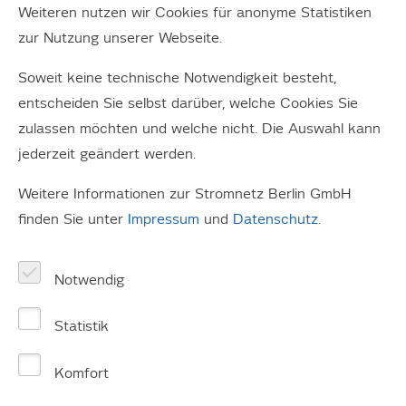
Weiteren nutzen wir Cookies für anonyme Statistiken
Nachhaltige Lieferketten
zur Nutzung unserer Webseite.
Stromnetz Berlin unterhält Geschäftsbeziehungen zu
Soweit keine technische Notwendigkeit besteht,
über 800 Lieferanten und Dienstleistern: Bei ihnen
entscheiden Sie selbst darüber, welche Cookies Sie
beschaffen wir unter anderem Betriebsmittel wie
zulassen möchten und welche nicht. Die Auswahl kann
Transformatoren oder Kabel. Bei Bauprojekten arbeiten
jederzeit geändert werden.
wir mit Tief- und Hochbauunternehmen zusammen –
sofern es die rechtlichen Bedingungen erlauben,
Weitere Informationen zur Stromnetz Berlin GmbH
beauftragen wir Unternehmen aus der Region Berlin-
finden Sie unter
Impressum
und
Datenschutz
.
Brandenburg.
Notwendig
Unsere vertraglichen Vereinbarungen mit Lieferanten
und Dienstleistern enthalten schon heute einen
Statistik
verbindlichen Verhaltenskodex
mit eindeutigen
Vorgaben zur Einhaltung der Menschenrechte, mit
Komfort
besonderem Augenmerk auf Arbeitssicherheit, faire