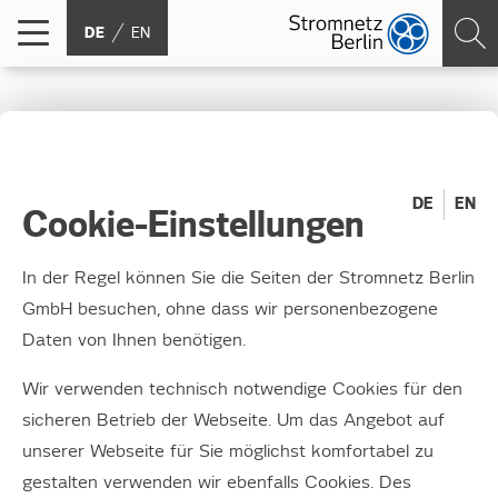
DE
EN
Einspeise­management
DE
EN
Cookie-Einstellungen
Als Verteilungsnetzbetreiber nehmen wir eine
Schlüsselstellung für die Integration von
In der Regel können Sie die Seiten der Stromnetz Berlin
Energie aus erneuerbaren Quellen ein. Mit
GmbH besuchen, ohne dass wir personenbezogene
unserem Einspeise­management für
Daten von Ihnen benötigen.
Erzeugungsanlagen halten wir die Erzeugung
und den Verbrauch im Berliner Netzgebiet im
Wir verwenden technisch notwendige Cookies für den
Gleichgewicht.
sicheren Betrieb der Webseite. Um das Angebot auf
unserer Webseite für Sie möglichst komfortabel zu
In einigen Situationen ist es erforderlich, dass eine
gestalten verwenden wir ebenfalls Cookies. Des