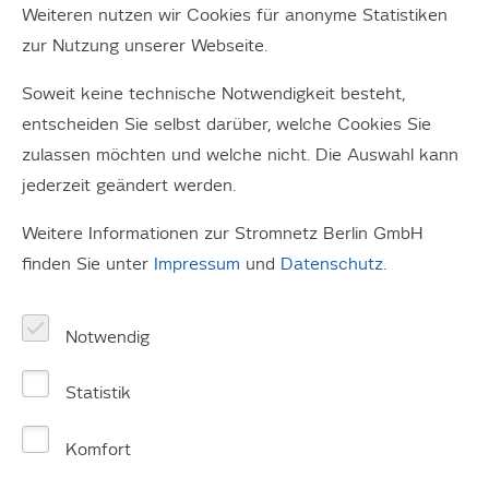
Beeinflussung der Anlagen zur Erzeugung von Strom
Weiteren nutzen wir Cookies für anonyme Statistiken
vorgenommen werden muss. Gründe dafür können
zur Nutzung unserer Webseite.
Netzengpässe im lokalen Verteilungsnetz, im
vorgelagerten Übertragungsnetz oder eine Bedrohung
Soweit keine technische Notwendigkeit besteht,
der Systemstabilität sein.
entscheiden Sie selbst darüber, welche Cookies Sie
zulassen möchten und welche nicht. Die Auswahl kann
jederzeit geändert werden.
Weitere Informationen zur Stromnetz Berlin GmbH
finden Sie unter
Impressum
und
Datenschutz
.
Notwendig
Statistik
Komfort