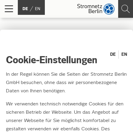
DE
EN
Auf dem Weg zur
Treibhausgasneutralität
DE
EN
Cookie-Einstellungen
Umwelt- und Klimaschutz sind für jedes
In der Regel können Sie die Seiten der Stromnetz Berlin
Unternehmen Kernaufgaben – besonders für
GmbH besuchen, ohne dass wir personenbezogene
landeseigene Unternehmen. Wir senken
Daten von Ihnen benötigen.
unsere Energieverbräuche und setzen auf
Wir verwenden technisch notwendige Cookies für den
klimaschonende E-Mobilität.
sicheren Betrieb der Webseite. Um das Angebot auf
unserer Webseite für Sie möglichst komfortabel zu
gestalten verwenden wir ebenfalls Cookies. Des