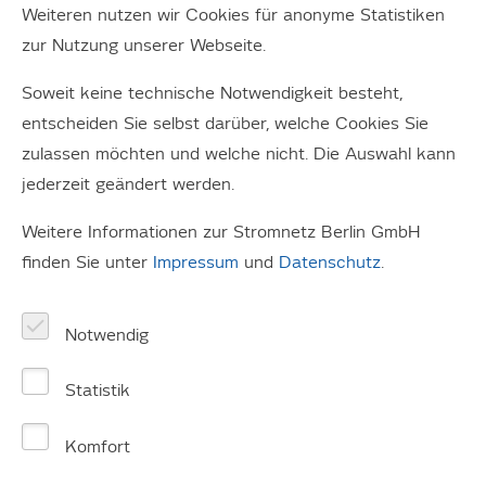
Die Klimaziele von
Weiteren nutzen wir Cookies für anonyme Statistiken
zur Nutzung unserer Webseite.
Berlin
Soweit keine technische Notwendigkeit besteht,
Deutschland hat das Ziel, spätestens im Jahr
entscheiden Sie selbst darüber, welche Cookies Sie
2045 klimaneutral zu sein. Das Land Berlin folgt
zulassen möchten und welche nicht. Die Auswahl kann
diesem Ziel und hat es unter anderem mit
jederzeit geändert werden.
Zwischenzielen unterlegt: So sollen die CO
-
2
Weitere Informationen zur Stromnetz Berlin GmbH
Emissionen in der Hauptstadt bis 2030
finden Sie unter
Impressum
und
Datenschutz
.
verglichen mit dem Basisjahr 1990 um 70 %
reduziert werden. Als landeseigenes
Unternehmen arbeiten wir daran, an diesen Ziel
Notwendig
mitzuwirken..
Statistik
Um unsere Energieverbräuche und CO
-
2
Emissionen zu reduzieren, haben wir 2024 ein
Komfort
Klimaschutzkonzept
und einen entsprechenden