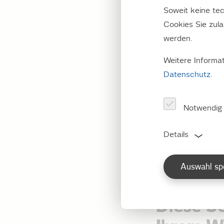
Soweit keine tec
Cookies Sie zul
werden.
Weitere Informa
Aktuell
Datenschutz
.
Notwendig
Zur Zeit liege
Details
Auswahl sp
Sie hab
Diese Se