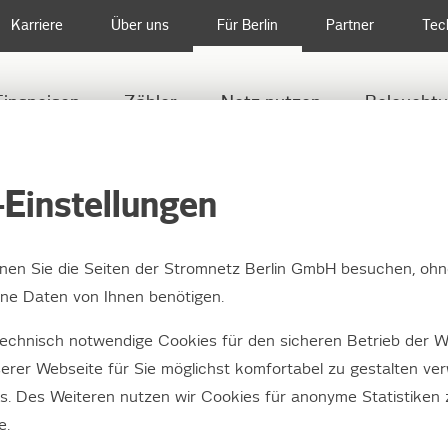
Karriere
Über uns
Für Berlin
Partner
Tec
Einspeisen
Zähler
Netz nutzen
Beleucht
ICHTE SPRACHE
Einstellungen
nnen Sie die Seiten der Stromnetz Berlin GmbH besuchen, ohn
ausgefallen?
e Daten von Ihnen benötigen.
echnisch notwendige Cookies für den sicheren Betrieb der W
 der Strom aus. Aber manchmal ist der Str
erer Webseite für Sie möglichst komfortabel zu gestalten ve
ine Störung an einem Bauteil von uns lieg
es. Des Weiteren nutzen wir Cookies für anonyme Statistiken
e.
 Strom? Dann sprechen Sie mit unserem Störungs-Managemen