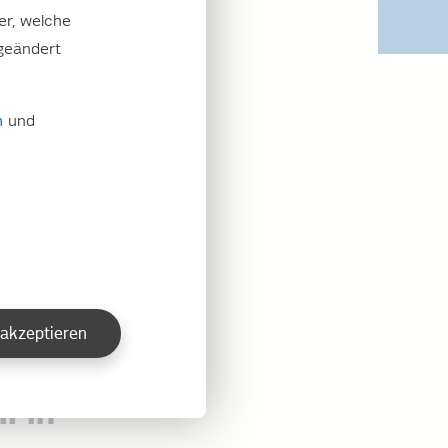
er, welche
geändert
m
und
ngsnetz
 akzeptieren
l in