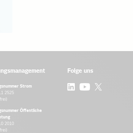
ungsmanagement
Folge uns
gsnummer Strom
11 2525
frei)
gsnummer Öffentliche
htung
10 2010
frei)