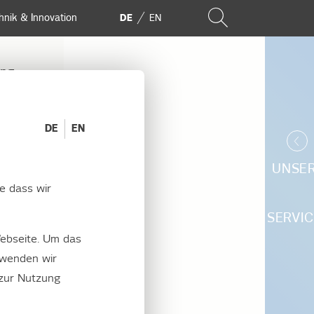
hnik & Innovation
DE
EN
ung
DE
EN
UNSE
e dass wir
SERVIC
ebseite. Um das
om weg. Das
rwenden wir
en.
 zur Nutzung
t.