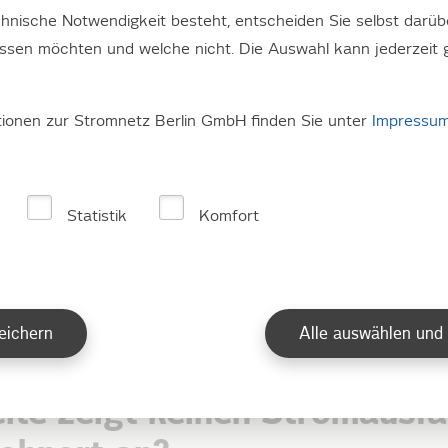
hnische Notwendigkeit besteht, entscheiden Sie selbst darüb
assen möchten und welche nicht. Die Auswahl kann jederzeit 
tionen zur Stromnetz Berlin GmbH finden Sie unter
Impressu
e Störungen im Mittelspannu
Statistik
Komfort
n uns keine Störungsmeldungen vor.
eichern
Alle auswählen und
en keinen Strom?
ite zeigt keinen Stromausfal