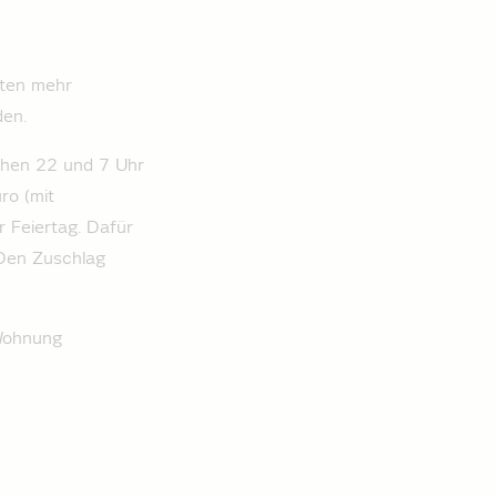
uten mehr
den.
schen 22 und 7 Uhr
ro (mit
 Feiertag. Dafür
. Den Zuschlag
 Wohnung