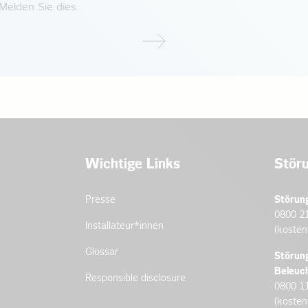
Melden Sie dies.
Wichtige Links
Stör
Presse
Störun
0800 2
Installateur­*innen
(kosten
Glossar
Störun
Beleuc
Responsible disclosure
0800 1
(kosten