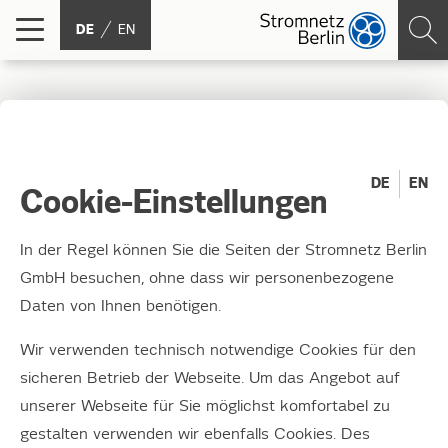
DE
EN
Stromnetz Berlin beim
Tag des offenen
DE
EN
Cookie-Einstellungen
Denkmals
In der Regel können Sie die Seiten der Stromnetz Berlin
GmbH besuchen, ohne dass wir personenbezogene
Am 13. und 14. September gewähren wir im ehemaligen
Daten von Ihnen benötigen.
Umformerwerk Wilhelmshavener Straße / Stromstraße
einen Blick hinter die Kulissen.
Wir verwenden technisch notwendige Cookies für den
sicheren Betrieb der Webseite. Um das Angebot auf
Der Standort zeigt exemplarisch die historische
unserer Webseite für Sie möglichst komfortabel zu
Entwicklung der Elektrizitätsverteilung Berlins im
gestalten verwenden wir ebenfalls Cookies. Des
städtischen Umfeld. Anhand der dortigen Bauphasen