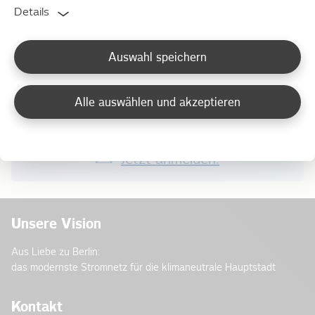
Am 13. und 14. September 2025. Jeweils 11:00 und
Details
13:00 Uhr.
Auswahl speichern
Wo?
Im ehemaligen Umformerwerk Wilhelmshavener Straße /
Alle auswählen und akzeptieren
Stromstraße.
Jetzt anmelden!
Unsere Vision
Aus Liebe zu Berlin:
das modernste Stromnetz für die klimaneutrale Hauptstadt
Kontakt