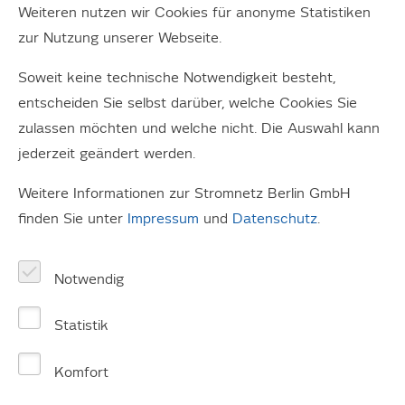
Weiteren nutzen wir Cookies für anonyme Statistiken
wird ein Rückblick in die Unternehmensgeschichte von
zur Nutzung unserer Webseite.
140 Jahren gewährt sowie die Chancen der
Weiternutzung durch erneute Integration einer
Soweit keine technische Notwendigkeit besteht,
betriebstechnischen Funktion aufgezeigt.
entscheiden Sie selbst darüber, welche Cookies Sie
zulassen möchten und welche nicht. Die Auswahl kann
Interessiert? Dann jetzt über
jederzeit geändert werden.
veranstaltung@stromnetz-berlin.de
anmelden und
Geschichte erleben.
Weitere Informationen zur Stromnetz Berlin GmbH
finden Sie unter
Impressum
und
Datenschutz
.
Was?
Notwendig
Tag des offenen Denkmals mit Stromnetz Berlin.
Statistik
Wann?
Komfort