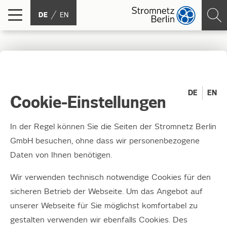
DE
EN
Team Stromnetz Berlin –
unser Energiewende-
DE
EN
Cookie-Einstellungen
Marathon
In der Regel können Sie die Seiten der Stromnetz Berlin
GmbH besuchen, ohne dass wir personenbezogene
Der Berlin-Marathon steht für Weltrekorde. Eine Stadt
Daten von Ihnen benötigen.
wie Berlin klimaneutral zu machen, ist eine ähnlich
rekordverdächtige Aufgabe, die der Stadtgesellschaft
Wir verwenden technisch notwendige Cookies für den
und uns enorm viel abverlangt. Wir stellen uns dieser
sicheren Betrieb der Webseite. Um das Angebot auf
Aufgabe gern, denn als Stromnetzbetreiber sind wir es
unserer Webseite für Sie möglichst komfortabel zu
gewohnt, Verantwortung zu übernehmen – wir tun das
gestalten verwenden wir ebenfalls Cookies. Des