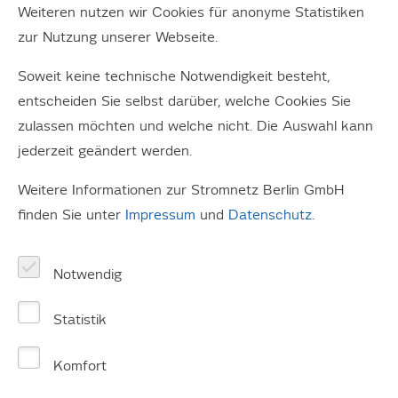
seit 140 Jahren 24 Stunden am Tag.
Weiteren nutzen wir Cookies für anonyme Statistiken
zur Nutzung unserer Webseite.
In diesem Geschäftsbericht laufen wir den
Ultramarathon der urbanen Energiewende. Begleiten Sie
Soweit keine technische Notwendigkeit besteht,
uns entlang zehn wesentlicher Stationen unseres
entscheiden Sie selbst darüber, welche Cookies Sie
Dauerlaufs.
zulassen möchten und welche nicht. Die Auswahl kann
jederzeit geändert werden.
Im
Geschäftsbericht 2023
beantworten
Kolleg*innen von Stromnetz Berlin die Frage:
Weitere Informationen zur Stromnetz Berlin GmbH
Wie fit ist unser Stromnetz für die Wünsche der
finden Sie unter
Impressum
und
Datenschutz
.
Berliner*innen?
Notwendig
Statistik
Komfort