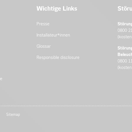
Wichtige Links
Stör
Presse
Störun
0800 2
Installateur­*innen
(kosten
Glossar
Störun
Beleuc
Responsible disclosure
0800 1
(kosten
de
Sitemap