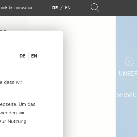
hnik & Innovation
DE
EN
ung
DE
EN
OMKASTEN 2017!
UNSE
e dass wir
au:
SERVIC
ebseite. Um das
rwenden wir
 zur Nutzung