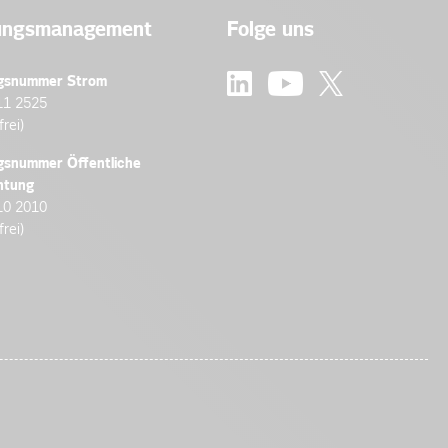
ungsmanagement
Folge uns
gsnummer Strom
11 2525
frei)
gsnummer Öffentliche
htung
10 2010
frei)