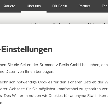
Karriere
Über uns
Für Berlin
Partner
Tec
Einspeisen
Zähler
Netz nutzen
Beleucht
KUNTERBUNT STATT EINHEITSGRAU: WÄHLEN SIE DEN SCHÖNSTEN STR
Einstellungen
nnen Sie die Seiten der Stromnetz Berlin GmbH besuchen, ohn
e Daten von Ihnen benötigen.
bunt statt einheitsgr
echnisch notwendige Cookies für den sicheren Betrieb der W
n Sie den schönsten
erer Webseite für Sie möglichst komfortabel zu gestalten ve
es. Des Weiteren nutzen wir Cookies für anonyme Statistiken
kasten 2017!
e.