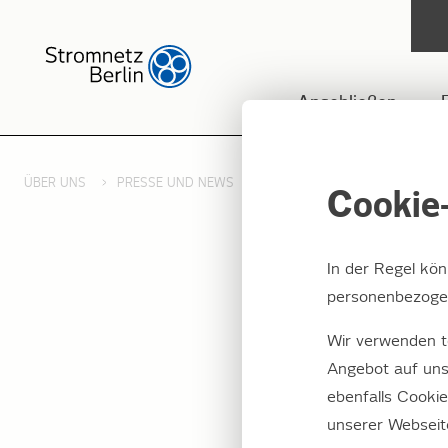
Anschließen
ÜBER UNS
PRESSE UND NEWS
PRESSEMITTEILUNGEN 2017
Cookie-
In der Regel kö
personenbezogen
Kunter
Wir verwenden t
Wähle
Angebot auf uns
ebenfalls Cooki
Strom
unserer Webseit