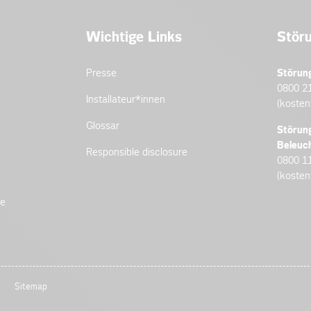
Wichtige Links
Stör
Presse
Störun
0800 2
Installateur­*innen
(kosten
Glossar
Störun
Beleuc
Responsible disclosure
0800 1
(kosten
de
Sitemap