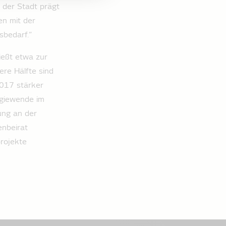
der Stadt prägt
n mit der
sbedarf.“
ießt etwa zur
ere Hälfte sind
2017 stärker
rgiewende im
ung an der
nbeirat
rojekte