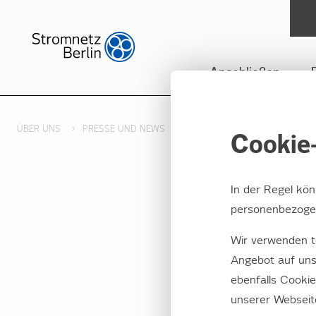
Anschließen
ÜBER UNS
PRESSE UND NEWS
PRESSEMITTEILUNGEN 2017
Cookie-
In der Regel kö
personenbezogen
Neues 
Wir verwenden t
Invest
Angebot auf uns
ebenfalls Cooki
Strom
unserer Webseit