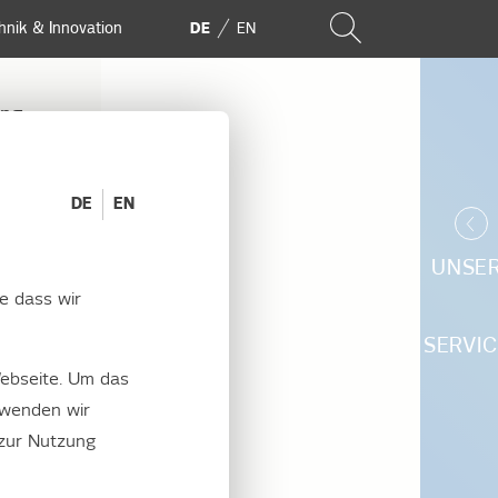
hnik & Innovation
DE
EN
ung
DE
EN
ETZ
UNSE
e dass wir
SERVIC
ebseite. Um das
rwenden wir
 zur Nutzung