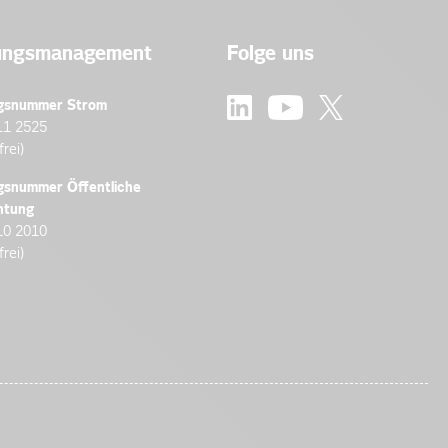
ungsmanagement
Folge uns
gsnummer Strom
11 2525
frei)
gsnummer Öffentliche
htung
10 2010
frei)