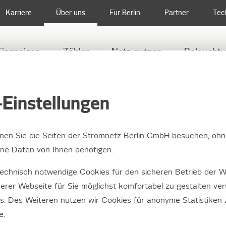
Karriere
Über uns
Für Berlin
Partner
Tec
Einspeisen
Zähler
Netz nutzen
Beleucht
NEUES ALLZEITHOCH BEI DEN INVESTITIONEN IN DAS BERLINER STROMN
Einstellungen
nnen Sie die Seiten der Stromnetz Berlin GmbH besuchen, ohn
e Daten von Ihnen benötigen.
Allzeithoch bei den
echnisch notwendige Cookies für den sicheren Betrieb der W
itionen in das Berliner
erer Webseite für Sie möglichst komfortabel zu gestalten ve
es. Des Weiteren nutzen wir Cookies für anonyme Statistiken
netz
e.