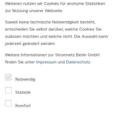
Weiteren nutzen wir Cookies für anonyme Statistiken
Auftaktveranstaltung offiziell ihre vierjährige
zur Nutzung unserer Webseite.
Arbeit an der nordostdeutschen Modellregion
für intelligente Energie begonnen.
Soweit keine technische Notwendigkeit besteht,
entscheiden Sie selbst darüber, welche Cookies Sie
Berlin – Über 50 Partner im Verbundprojekt WindNODE
zulassen möchten und welche nicht. Die Auswahl kann
haben heute mit einer großen Auftaktveranstaltung
jederzeit geändert werden.
offiziell ihre vierjährige Arbeit an der nordostdeutschen
Modellregion für intelligente Energie begonnen. Das
Weitere Informationen zur Stromnetz Berlin GmbH
Vorhaben hat einen Umfang von knapp 70 Mio. Euro und
finden Sie unter
Impressum
und
Datenschutz
.
wird vom Bundesministerium für Wirtschaft und Energie
gefördert. WindNODE umfasst alle sechs ostdeutschen
Notwendig
Bundesländer inklusive Berlin. Es steht unter der
Schirmherrschaft der sechs Regierungschefs. Die
Statistik
Region ist schon heute der bundesweite Vorreiter für
erneuerbare Energien – rund die Hälfte des
Komfort
Stromverbrauchs stammt hier bereits aus Wind, Sonne