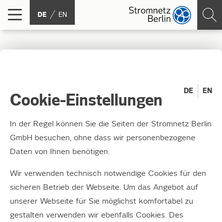
DE
EN
Projektauftakt für
WindNODE, die
DE
EN
Cookie-Einstellungen
nordostdeutsche
In der Regel können Sie die Seiten der Stromnetz Berlin
Modellregion für
GmbH besuchen, ohne dass wir personenbezogene
Daten von Ihnen benötigen.
intelligente Energie
Wir verwenden technisch notwendige Cookies für den
26.01.2017
sicheren Betrieb der Webseite. Um das Angebot auf
unserer Webseite für Sie möglichst komfortabel zu
Berlin – Über 50 Partner im Verbundprojekt
gestalten verwenden wir ebenfalls Cookies. Des
WindNODE haben heute mit einer großen