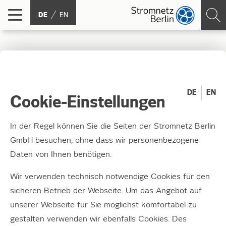
DE
EN
Energienetz der Zukunft
DE
EN
23.01.2018
Cookie-Einstellungen
Gemeinsame Pressemitteilung der ARGE Ost
In der Regel können Sie die Seiten der Stromnetz Berlin
zur 25. Handelsblatt Jahrestagung
GmbH besuchen, ohne dass wir personenbezogene
Energiewirtschaft 2018
Daten von Ihnen benötigen.
Wir verwenden technisch notwendige Cookies für den
Verteilnetzbetreiber Ost und
sicheren Betrieb der Webseite. Um das Angebot auf
50Hertz präsentieren
unserer Webseite für Sie möglichst komfortabel zu
gestalten verwenden wir ebenfalls Cookies. Des
Lösungen für stabilen