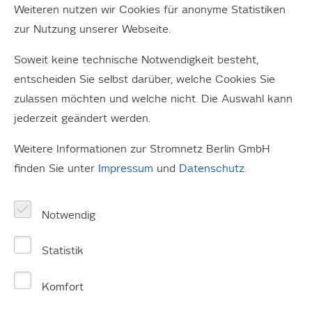
Weiteren nutzen wir Cookies für anonyme Statistiken
Netzbetrieb.
zur Nutzung unserer Webseite.
Die 25. Handelsblatt Jahrestagung zur Energiewirtschaft
Soweit keine technische Notwendigkeit besteht,
2018 präsentiert unterschiedliche Argumente, Aspekte,
entscheiden Sie selbst darüber, welche Cookies Sie
Vorgehensweisen und Lösungen der
zulassen möchten und welche nicht. Die Auswahl kann
Energieunternehmen. Dabei ist ein Ziel wesentlich, die
jederzeit geändert werden.
Energiewende gemeinsam weiter zu gestalten.
Hervorzuheben ist die bundesweit beispielhafte
Weitere Informationen zur Stromnetz Berlin GmbH
Kooperation der Arbeitsgemeinschaft der
finden Sie unter
Impressum
und
Datenschutz
.
Flächennetzbetreiber OST und der
Übertragungsnetzbetreiber 50Hertz. Im Mittelpunkt
Notwendig
stehen eine intensive Zusammenarbeit bei Maßnahmen
zur Aufrechterhaltung der Systemstabilität, des stabilen
Statistik
Netzbetriebs und der Sicherheit der Netze.
Komfort
Die 110-Kilovolt-Netz-Betreiber im Osten der