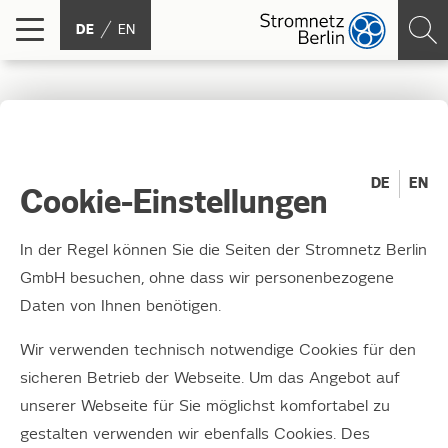
DE
EN
Stromnetz Berlin
unterstützt weiterhin
DE
EN
Cookie-Einstellungen
„Draht zur Technik“ in
In der Regel können Sie die Seiten der Stromnetz Berlin
der gelben Villa
GmbH besuchen, ohne dass wir personenbezogene
Daten von Ihnen benötigen.
02.11.2020
Wir verwenden technisch notwendige Cookies für den
Für die Talente von Morgen
sicheren Betrieb der Webseite. Um das Angebot auf
unserer Webseite für Sie möglichst komfortabel zu
„Nähatelier – auf den Spuren von Maria Telkes – nähen
gestalten verwenden wir ebenfalls Cookies. Des
mit Licht, Solar und viel guter Energie“,