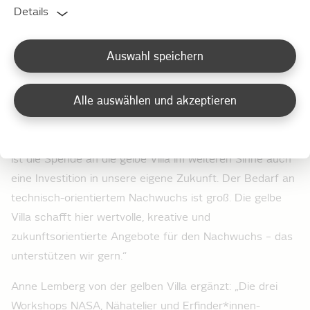
Stromnetz Berlin zum Abschluss der Projektwoche der
Details
gelben Villa einen Spendenscheck über 9.900 Euro.
Dazu Thomas Schäfer, Vorsitzender der
Auswahl speichern
Geschäftsführung von Stromnetz Berlin: „Technik-
Begeisterung bei Kindern und Jugendlichen zu wecken
Alle auswählen und akzeptieren
und zu fördern, ist wichtiger denn je. Dies gilt auch
angesichts eines zunehmenden Fachkräftemangels und
fehlenden Nachwuchses für technische Berufe. Insofern
ist die Spende an die gelbe Villa im weiteren Sinne auch
eine Investition in unsere eigene Zukunft. Der Bedarf an
technisch-orientiertem Nachwuchs ist groß. Die gelbe
Villa schafft hier wertvolle, kreative und
zukunftsorientierte Angebote für den Nachwuchs – das
unterstützen wir gern.“
Anne Lemberg von der gelben Villa ergänzt: „Die drei
Workshops NASA, Nähatelier und Erfinder*innen-