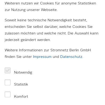
Weiteren nutzen wir Cookies für anonyme Statistiken
„Erfinder*innen-Werkstatt – die Welt gestalten mit Marie
zur Nutzung unserer Webseite.
Curie“ sowie
„Kunst mit allen Mitteln – mit Farbe und Werkzeug das
Soweit keine technische Notwendigkeit besteht,
Universum der Katherine Johnson entdecken“
entscheiden Sie selbst darüber, welche Cookies Sie
Das waren die Arbeitsthemen von Projekttagen der
zulassen möchten und welche nicht. Die Auswahl kann
vergangenen Woche in der gelben Villa. Eine fünfte
jederzeit geändert werden.
Klasse der Hunsrück-Grundschule Berlin-Kreuzberg
stürzte sich diesmal in das Technik-Abenteuer. Das
Weitere Informationen zur Stromnetz Berlin GmbH
Format wurde inzwischen zum achten Mal durch
finden Sie unter
Impressum
und
Datenschutz
.
Stromnetz Berlin unterstützt und soll bei Kindern und
Jugendlichen auf kreative Weise einen Draht zur Technik
Notwendig
fördern.
Statistik
Damit die Beschäftigung mit Technik-Themen auch
künftig unentgeltlich in dem Kreativ- und Bildungshaus in
Komfort
Berlin-Kreuzberg angeboten werden kann, überreichte