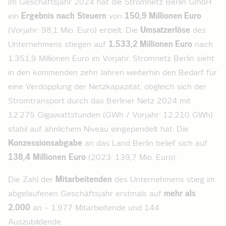
Im Geschäftsjahr 2024 hat die Stromnetz Berlin GmbH
ein
Ergebnis nach Steuern
von
150,9 Millionen Euro
(Vorjahr: 98,1 Mio. Euro) erzielt. Die
Umsatzerlöse
des
Unternehmens stiegen auf
1.533,2 Millionen Euro
nach
1.351,9 Millionen Euro im Vorjahr. Stromnetz Berlin sieht
in den kommenden zehn Jahren weiterhin den Bedarf für
eine Verdopplung der Netzkapazität, obgleich sich der
Stromtransport durch das Berliner Netz 2024 mit
12.275 Gigawattstunden (GWh / Vorjahr: 12.210 GWh)
stabil auf ähnlichem Niveau eingependelt hat. Die
Konzessionsabgabe
an das Land Berlin belief sich auf
138,4 Millionen Euro
(2023: 139,7 Mio. Euro).
Die Zahl der
Mitarbeitenden
des Unternehmens stieg im
abgelaufenen Geschäftsjahr erstmals auf
mehr als
2.000
an – 1.977 Mitarbeitende und 144
Auszubildende.