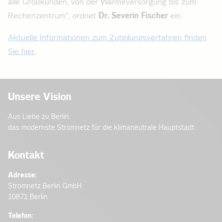
alle Großkunden, von der Wärmeversorgung bis zum
Rechenzentrum“, ordnet
Dr. Severin Fischer
ein.
Aktuelle Informationen zum Zuteilungsverfahren finden
Sie hier.
Unsere Vision
Aus Liebe zu Berlin:
das modernste Stromnetz für die klimaneutrale Hauptstadt
Kontakt
Adresse:
Stromnetz Berlin GmbH
10871 Berlin
Telefon: