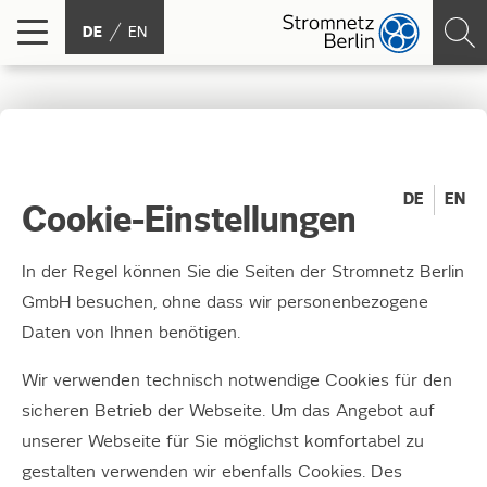
DE
EN
Stromnetz Berlin legt
Zahlen für 2024 vor –
DE
EN
Cookie-Einstellungen
Ausblick auf 2025
In der Regel können Sie die Seiten der Stromnetz Berlin
GmbH besuchen, ohne dass wir personenbezogene
Gutes Geschäftsergebnis 2024 erzielt: 150,9
Daten von Ihnen benötigen.
Millionen Euro / Erneut Allzeithoch bei
Investitionen geplant – 2025: 467 Millionen
Wir verwenden technisch notwendige Cookies für den
Euro / Neues Zuteilungsverfahren für sehr
sicheren Betrieb der Webseite. Um das Angebot auf
große Netzanschlüsse
unserer Webseite für Sie möglichst komfortabel zu
gestalten verwenden wir ebenfalls Cookies. Des
09.04.20025