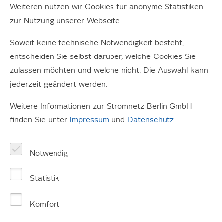
Weiteren nutzen wir Cookies für anonyme Statistiken
Stromnetz Berlin blickt auf ein erfolgreiches
zur Nutzung unserer Webseite.
Geschäftsjahr 2024 zurück. Das Unternehmen konnte
Soweit keine technische Notwendigkeit besteht,
mit 150,9 Millionen Euro Gewinn nach Steuern ein gutes
entscheiden Sie selbst darüber, welche Cookies Sie
Ergebnis erzielen. Zudem stiegen die Investitionen mit
zulassen möchten und welche nicht. Die Auswahl kann
367 Millionen Euro auf ein erneutes Allzeithoch. Für
jederzeit geändert werden.
2025 plant das Unternehmen noch einmal mehr in die
Infrastruktur zu investieren: 467 Millionen Euro sind für
Weitere Informationen zur Stromnetz Berlin GmbH
den Erhalt, den Ausbau sowie mehr Digitalisierung in der
finden Sie unter
Impressum
und
Datenschutz
.
Stromnetzinfrastruktur eingeplant.
Auf dem heutigen Jahrespressegespräch (09.04.)
Notwendig
äußerte sich
Stromnetz Berlin-Geschäftsführer
Dr. Erik Landeck
gemeinsam mit dem
Statistik
Aufsichtsratsvorsitzenden
Dr. Severin Fischer
zu
Komfort
Themen und Projekten für das laufende Jahr sowie zur
Bilanz des Unternehmens. Gleichzeitig gab der