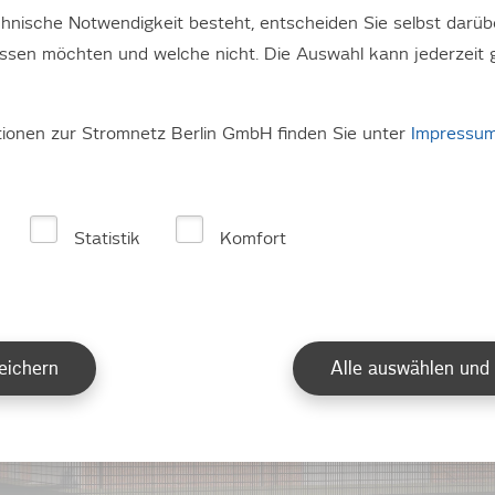
opole wie Berlin sind zur Verteilung der En
hnische Notwendigkeit besteht, entscheiden Sie selbst darüb
notwendig: Über Kabel wird der Strom tr
assen möchten und welche nicht. Die Auswahl kann jederzeit 
nnwerken und Netzstationen wird der Str
pannungsebene transformiert.
tionen zur Stromnetz Berlin GmbH finden Sie unter
Impressu
Statistik
Komfort
eichern
Alle auswählen und