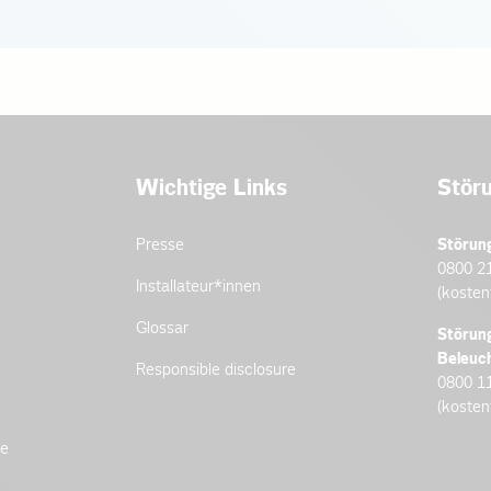
Wichtige Links
Stör
Presse
Störun
0800 2
Installateur­*innen
(kosten
Glossar
Störun
Beleuc
Responsible disclosure
0800 1
(kosten
de