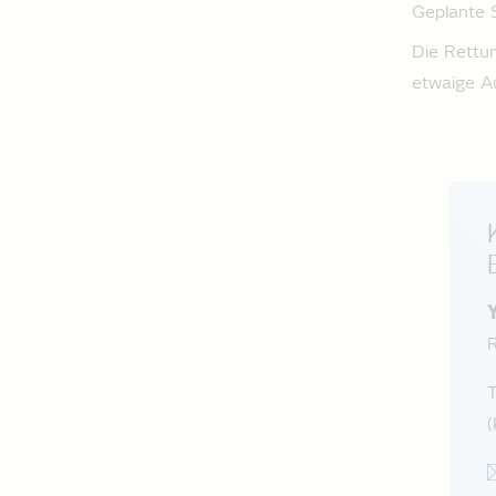
Geplante 
Die Rettu
etwaige A
R
(