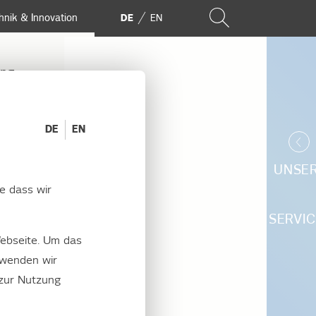
hnik & Innovation
DE
EN
ung
DE
EN
UNSE
e dass wir
s in
SERVIC
ebseite. Um das
rwenden wir
 zur Nutzung