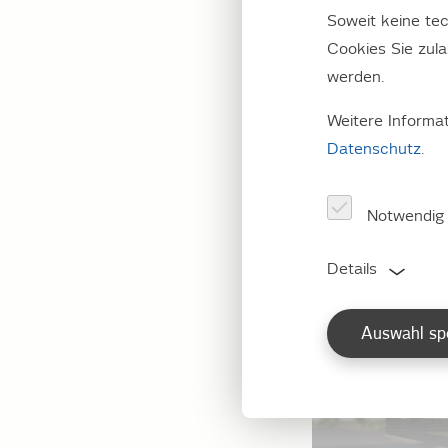
In einer Metr
Soweit keine tec
Komponenten 
Cookies Sie zul
und in Umspa
werden.
niedrigere S
Weitere Informa
Datenschutz
.
Notwendig
Details
Auswahl sp