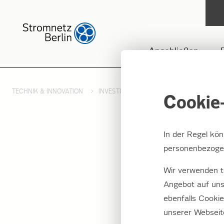
Anschließen
TECHNIK & INNOVATION
INVESTITIONEN
BAUMASSNAHMEN
Cookie-
In der Regel kö
personenbezogen
Neuba
Wir verwenden t
Marza
Angebot auf uns
ebenfalls Cooki
unserer Webseit