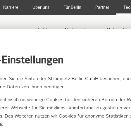
Karriere
Über uns
Für Berlin
Partner
Tec
Einspeisen
Zähler
Netz nutzen
Beleucht
NEUBAU EINES UMSPANNWERKS IN MARZAHN
Einstellungen
nnen Sie die Seiten der Stromnetz Berlin GmbH besuchen, ohn
e Daten von Ihnen benötigen.
u eines Umspannwerk
echnisch notwendige Cookies für den sicheren Betrieb der W
hn
erer Webseite für Sie möglichst komfortabel zu gestalten ve
es. Des Weiteren nutzen wir Cookies für anonyme Statistiken
e.