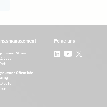
ungsmanagement
Folge uns
gsnummer Strom
11 2525
frei)
gsnummer Öffentliche
htung
10 2010
frei)