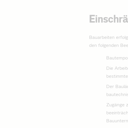
Einschr
Bauarbeiten erfolg
den folgenden Bee
Bautempor
Die Arbeit
bestimmte
Der Baulär
bautechni
Zugänge z
beeinträch
Bauunter