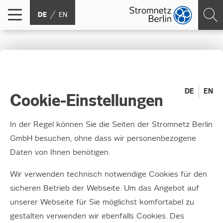
DE
EN
Mit
DE
EN
Cookie-Einstellungen
Als Betreiber des Berliner Stromnetzes sind wir
verpflichtet, die Bedürfnisse der Bürger*innen so früh
In der Regel können Sie die Seiten der Stromnetz Berlin
wie möglich zu erkennen. Unter anderem dafür haben
GmbH besuchen, ohne dass wir personenbezogene
wir im Mai 2022 einen Bürger*innenrat mit 24
Daten von Ihnen benötigen.
Mitgliedern etabliert. Dieses Gremium stehr für uns unter
dem Kernmotiv Partizipation.
Wir verwenden technisch notwendige Cookies für den
sicheren Betrieb der Webseite. Um das Angebot auf
In diesem Geschäftsbericht bringen wir Ihnen 14
unserer Webseite für Sie möglichst komfortabel zu
Mitglieder des Bürger*innenrates näher. Der Bericht
gestalten verwenden wir ebenfalls Cookies. Des
trägt den Titel
MIT
. Wir zeigen Ihnen welche Menschen