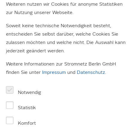
Weiteren nutzen wir Cookies für anonyme Statistiken
im Bürger*innenrat mitwirken, wie sie im Gremium
zur Nutzung unserer Webseite.
mitarbeiten und mit welchen Themen sie sich
beschäftigen.
Soweit keine technische Notwendigkeit besteht,
entscheiden Sie selbst darüber, welche Cookies Sie
Im
Geschäftsbericht 2022
nimmt Sie der
zulassen möchten und welche nicht. Die Auswahl kann
Bürger*innenrat mit in seine Welt.
jederzeit geändert werden.
Berlin wandelt sich in den nächsten Jahren zur
Weitere Informationen zur Stromnetz Berlin GmbH
klimaneutralen Stadt. Jonathan Deisler, sprechende
finden Sie unter
Impressum
und
Datenschutz
.
Person des Bürger*innenrates, hat seine Vision der
ökologischen und sozialen Metropole der Zukunft
formuliert. Der Illustrator Ansgar F. Gelau hat sie in ein
Notwendig
(teilweise) futuristisches Bild umgesetz. Viel Spaß beim
Entdecken!
Statistik
Komfort