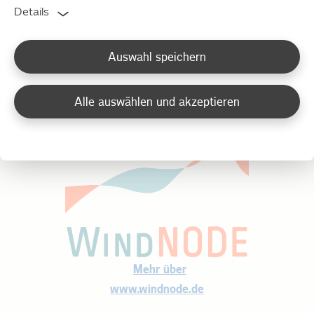
am Stromverbrauch bei 100 Prozent und mehr liegt.
Details
Unterstützung erhält WindNODE von den
Ministerpräsidenten der Bundesländer Mecklenburg-
Auswahl speichern
Vorpommern, Brandenburg, Sachsen-Anhalt, Sachsen
und Thüringen sowie dem Regierenden Bürgermeister
Alle auswählen und akzeptieren
von Berlin.
Mehr über
www.windnode.de