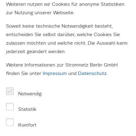
Integration von 100 Prozent Erneuerbaren ins Rennen
Weiteren nutzen wir Cookies für anonyme Statistiken
zur Nutzung unserer Webseite.
Region mit höchstem Anteil Erneuerbarer Energien +++
Schwerpunkt Internet der Energie +++ Unterstützung
Soweit keine technische Notwendigkeit besteht,
durch sechs Bundesländer
entscheiden Sie selbst darüber, welche Cookies Sie
zulassen möchten und welche nicht. Die Auswahl kann
Ein breites Konsortium von Unternehmen aus
jederzeit geändert werden.
Nordostdeutschland – der Region mit einem der weltweit
höchsten Anteile an Erneuerbaren Energien – hat sich
Weitere Informationen zur Stromnetz Berlin GmbH
beim Bund um Fördermittel für die Erprobung neuer
finden Sie unter
Impressum
und
Datenschutz
.
Ansätze für die Energiewende beworben. Starke
Technologie- und Industriepartner wollen unter dem
Notwendig
Projektnamen WindNODE gemeinsam die Energiewende
weiter voranbringen. Unter der Leitung des
Statistik
Übertragungsnetzbetreibers 50Hertz sollen IT-gestützte
Systeme erprobt werden, um Erneuerbare auch dann
Komfort
sicher in das Netz aufnehmen zu können, wenn ihr Anteil