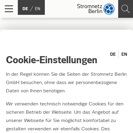
DE
EN
Bundeswettbewerb
Schaufenster Intelligente
DE
EN
Cookie-Einstellungen
Energie (SINTEG)
In der Regel können Sie die Seiten der Stromnetz Berlin
GmbH besuchen, ohne dass wir personenbezogene
12.06.2015
Daten von Ihnen benötigen.
Konsortium WindNODE geht mit Konzept zur
Integration von 100 Prozent Erneuerbaren ins
Wir verwenden technisch notwendige Cookies für den
Rennen
sicheren Betrieb der Webseite. Um das Angebot auf
unserer Webseite für Sie möglichst komfortabel zu
Konsortium WindNODE geht mit Konzept zur
gestalten verwenden wir ebenfalls Cookies. Des