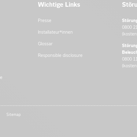
Wichtige Links
Stör
Presse
Störun
0800 2
Installateur­*innen
(kosten
Glossar
Störun
Beleuc
Responsible disclosure
0800 1
(kosten
de
Sitemap