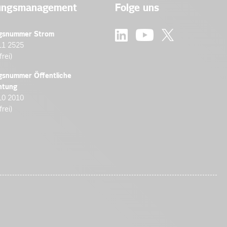
ungsmanagement
Folge uns
gsnummer Strom
11 2525
frei)
gsnummer Öffentliche
htung
10 2010
frei)