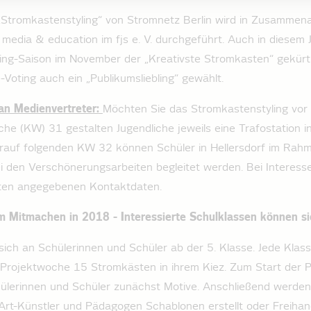
„Stromkastenstyling“ von Stromnetz Berlin wird in Zusammena
d media & education im fjs e. V. durchgeführt. Auch in diesem 
ling-Saison im November der „Kreativste Stromkasten“ gekürt
-Voting auch ein „Publikumsliebling“ gewählt.
n Medienvertreter:
Möchten Sie das Stromkastenstyling vor O
che (KW) 31 gestalten Jugendliche jeweils eine Trafostation 
arauf folgenden KW 32 können Schüler in Hellersdorf im Rah
i den Verschönerungsarbeiten begleitet werden. Bei Interess
nten angegebenen Kontaktdaten.
 Mitmachen in 2018 - Interessierte Schulklassen können s
 sich an Schülerinnen und Schüler ab der 5. Klasse. Jede Klass
 Projektwoche 15 Stromkästen in ihrem Kiez. Zum Start der 
hülerinnen und Schüler zunächst Motive. Anschließend werden
-Art-Künstler und Pädagogen Schablonen erstellt oder Freiha