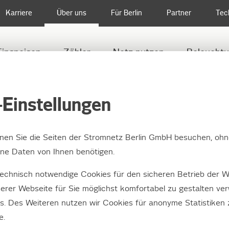
Karriere
Über uns
Für Berlin
Partner
Tec
Einspeisen
Zähler
Netz nutzen
Beleucht
„DAS WIRD JA IMMER SCHÖNER…“ - STROMKASTENSTYLING 2017 IST IN
Einstellungen
nnen Sie die Seiten der Stromnetz Berlin GmbH besuchen, ohn
e Daten von Ihnen benötigen.
ird ja immer schöner…
echnisch notwendige Cookies für den sicheren Betrieb der W
astenstyling 2017 ist
erer Webseite für Sie möglichst komfortabel zu gestalten ve
es. Des Weiteren nutzen wir Cookies für anonyme Statistiken
m Gange
e.