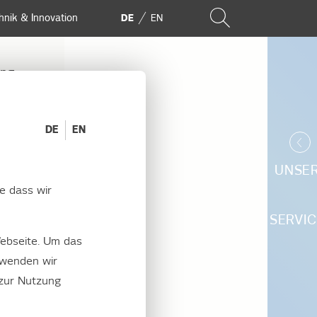
hnik & Innovation
DE
EN
ung
DE
EN
 VOLLEM GANGE
UNSE
e dass wir
“ -
SERVIC
ebseite. Um das
 in
rwenden wir
 zur Nutzung