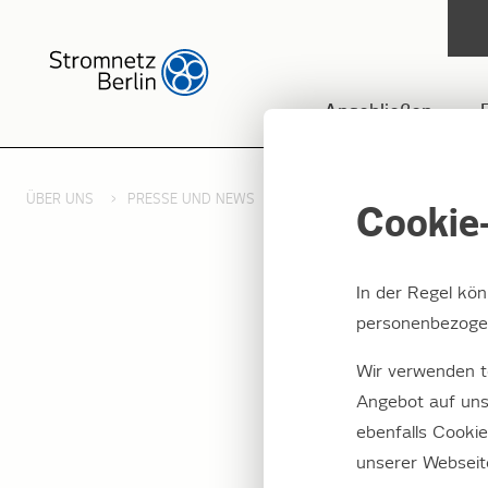
Anschließen
ÜBER UNS
PRESSE UND NEWS
PRESSEMITTEILUNGEN 2017
Cookie-
In der Regel kö
personenbezogen
„Das w
Wir verwenden t
Stromk
Angebot auf uns
ebenfalls Cooki
volle
unserer Webseit