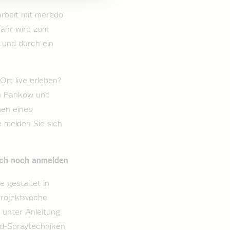
rbeit mit meredo
Jahr wird zum
 und durch ein
rt live erleben?
in Pankow und
men eines
e melden Sie sich
ich noch anmelden
e gestaltet in
Projektwoche
 unter Anleitung
nd-Spraytechniken